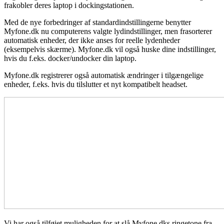
frakobler deres laptop i dockingstationen.
Med de nye forbedringer af standardindstillingerne benytter
Myfone.dk nu computerens valgte lydindstillinger, men frasorterer
automatisk enheder, der ikke anses for reelle lydenheder
(eksempelvis skærme). Myfone.dk vil også huske dine indstillinger,
hvis du f.eks. docker/undocker din laptop.
Myfone.dk registrerer også automatisk ændringer i tilgængelige
enheder, f.eks. hvis du tilslutter et nyt kompatibelt headset.
Vi har også tilføjet muligheden for at slå Myfone.dks ringetone fra,