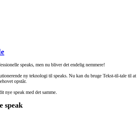
le
ofessionelle speaks, men nu bliver det endelig nemmere!
lutionerende ny teknologi til speaks. Nu kan du bruge Tekst-til-tale til
behovet opstår.
 dit nye speak med det samme.
te speak